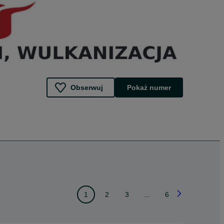
Obserwuj
Pokaż numer
1
2
3
...
6