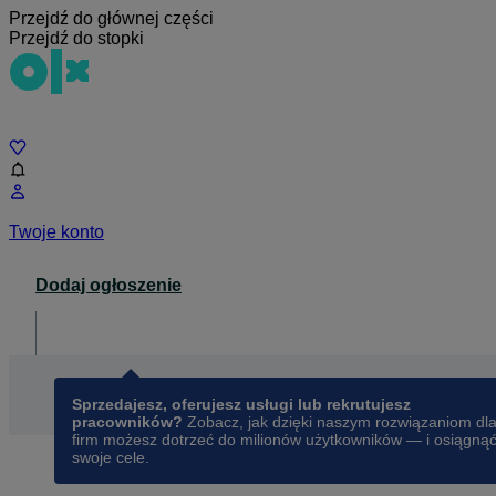
Przejdź do głównej części
Przejdź do stopki
Czat
Twoje konto
Dodaj ogłoszenie
Dla biznesu
opens in a new tab
Sprzedajesz, oferujesz usługi lub rekrutujesz
pracowników?
Zobacz, jak dzięki naszym rozwiązaniom dl
firm możesz dotrzeć do milionów użytkowników — i osiągną
swoje cele.