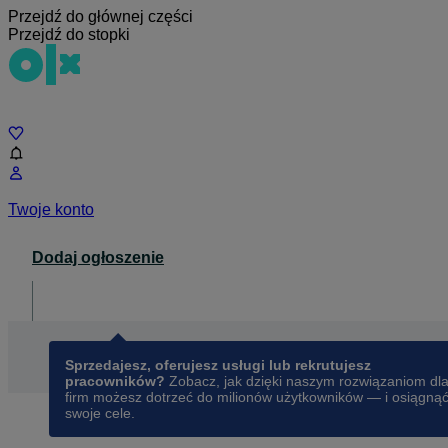
Przejdź do głównej części
Przejdź do stopki
Czat
Twoje konto
Dodaj ogłoszenie
Dla biznesu
opens in a new tab
Sprzedajesz, oferujesz usługi lub rekrutujesz
pracowników?
Zobacz, jak dzięki naszym rozwiązaniom dl
firm możesz dotrzeć do milionów użytkowników — i osiągną
swoje cele.