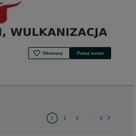
Obserwuj
Pokaż numer
1
2
3
...
6